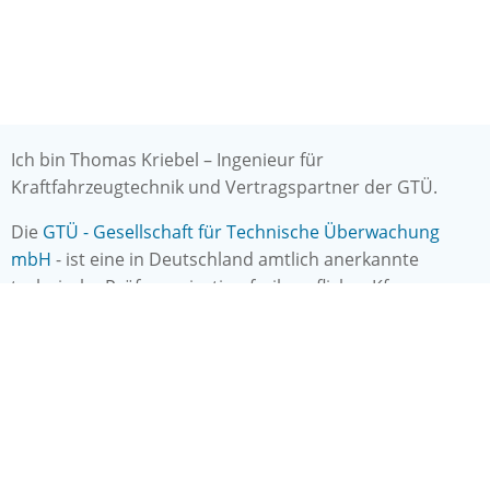
Ich bin Thomas Kriebel – Ingenieur für
Kraftfahrzeugtechnik und Vertragspartner der GTÜ.
Die
GTÜ - Gesellschaft für Technische Überwachung
mbH
- ist eine in Deutschland amtlich anerkannte
technische Prüforganisation freiberuflicher Kfz-
Sachverständiger und Prüfingenieure mit Sitz in
Stuttgart.
Mein Portfolio:
AMTLICHE DIENSTLEISTUNGEN ALS GTÜ-